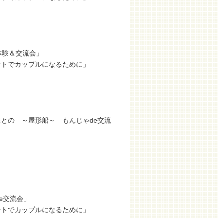
体験＆交流会」
ントでカップルになるために」
との ～屋形船～ もんじゃde交流
e交流会」
ントでカップルになるために」