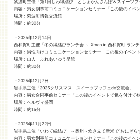
紫波町主催「第1回しわ縁結び としょかんさんぽ＆スイーツブ
内容：男女別事前コミュニケーションセミナー「この後のイベ
場所：紫波町情報交流館
時間：約30分
・2025年12月14日
西和賀町主催「冬の縁結びランチ会 ～ Xmas in 西和賀町 ラ
内容：男性向けコミュニケーションセミナー「この後のイベン
場所：山人 ふれあいゆう星館
時間：約30分
・2025年12月7日
岩手県主催「2025クリスマス スイーツブッフェde交流会」
内容：男女合同事前セミナー「この後のイベントで気を付けて
場所：ベルヴィ盛岡
時間：約15分
・2025年11月22日
岩手県主催「いわて縁結び ～奥州～炊き立て新米で”おにぎらず
内容：男女別事前コミュニケーションセミナー「この後のイベ