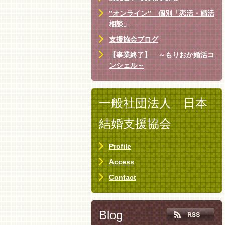
”オンライン” 個別「恋活・婚活
相談」
支援協会ブログ
【事業終了】 ～もりおか婚活コ
ンシェル～
一般社団法人 日本
結婚支援協会
Profile
Access
Contact
Blog