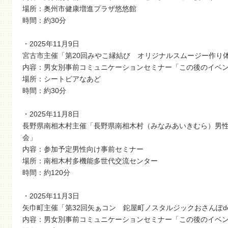
場所：奥州市健康増進プラザ悠悠館
時間：約30分
・2025年11月9日
宮古市主催「第20回みやこ縁結び オリジナルスムージー作り
内容：男女別事前コミュニケーションセミナー「この後のイベ
場所：シートピアなあど
時間：約30分
・2025年11月8日
長野県南相木村主催「長野県南相木村（みなみあいきむら）男性
会」
内容：参加予定男性向け事前セミナー
場所：南相木村多機能多世代交流センター
時間：約120分
・2025年11月3日
矢巾町主催「第32回矢ぁコン 鉈屋町ノスタルジックおさんぽd
内容：男女別事前コミュニケーションセミナー「この後のイベ