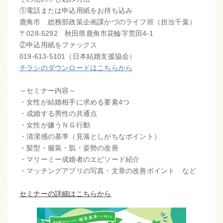
①電話または申込用紙をお持ち込み
鹿角市 総務部政策企画課かづのライフ班（担当千葉）
〒028-5292 秋田県鹿角市花輪字荒田4-1
②申込用紙をファックス
019-613-5101（日本結婚支援協会）
チラシのダウンロードはこちらから
～セミナー内容～
・女性が結婚相手に求める要素4つ
・成婚する男性の共通点
・女性が嫌うＮＧ行動
・清潔感の基準（見落としがちなポイント）
・髪型・服装・肌・姿勢の改善
・マリーミー成婚者のエピソード紹介
・マッチングアプリの写真・文章の改善ポイント など
セミナーの詳細はこちらから