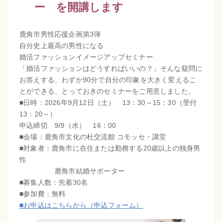
ー を開講します
鹿角市男性応援企画第3弾
自分史上最高の男性になる
婚活ファッションイメージアップセミナー
「婚活ファッションはどうすればいいの？」そんな疑問に
お答えする、わずか90分で自分の印象を大きく変えるこ
とができる、とっておきのセミナーをご用意しました。
■日時：2026年9月12日（土） 13：30～15：30（受付
13：20～）
申込締切 9/9（水） 16：00
■会場：鹿角市文化の杜交流館 コモッセ・講堂
■対象者：鹿角市に在住または勤務する20歳以上の独身男
性
鹿角市結婚サポーター
■募集人数：先着30名
■参加費：無料
■お申込はこちらから（申込フォーム）