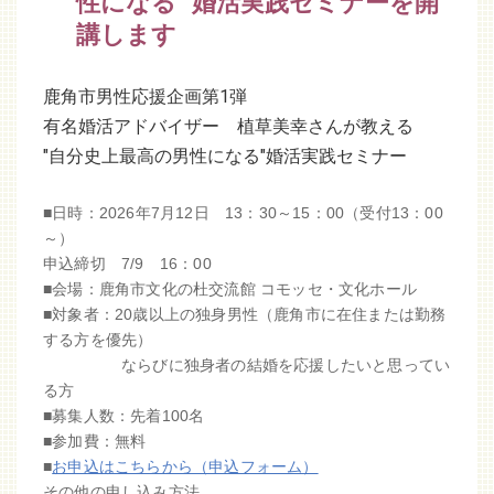
性になる" 婚活実践セミナーを開
講します
鹿角市男性応援企画第1弾
有名婚活アドバイザー 植草美幸さんが教える
"自分史上最高の男性になる"婚活実践セミナー
■日時：2026年7月12日 13：30～15：00（受付13：00
～）
申込締切 7/9 16：00
■会場：鹿角市文化の杜交流館 コモッセ・文化ホール
■対象者：20歳以上の独身男性（鹿角市に在住または勤務
する方を優先）
ならびに独身者の結婚を応援したいと思ってい
る方
■募集人数：先着100名
■参加費：無料
■
お申込はこちらから（申込フォーム）
その他の申し込み方法